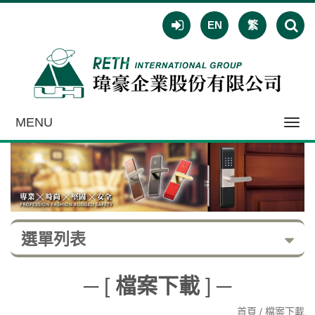
EN
繁
MENU
Toggl
navig
選單列表
─ [
檔案下載
] ─
首頁
/ 檔案下載